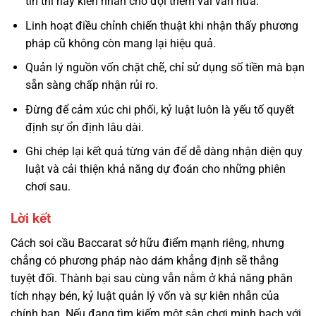
tin thì hãy kiên nhẫn chờ đợi thêm vài ván nữa.
Linh hoạt điều chỉnh chiến thuật khi nhận thấy phương
pháp cũ không còn mang lại hiệu quả.
Quản lý nguồn vốn chặt chẽ, chỉ sử dụng số tiền mà bạn
sẵn sàng chấp nhận rủi ro.
Đừng để cảm xúc chi phối, kỷ luật luôn là yếu tố quyết
định sự ổn định lâu dài.
Ghi chép lại kết quả từng ván để dễ dàng nhận diện quy
luật và cải thiện khả năng dự đoán cho những phiên
chơi sau.
Lời kết
Cách soi cầu Baccarat sở hữu điểm mạnh riêng, nhưng
chẳng có phương pháp nào dám khẳng định sẽ thắng
tuyệt đối. Thành bại sau cùng vẫn nằm ở khả năng phân
tích nhạy bén, kỷ luật quản lý vốn và sự kiên nhẫn của
chính bạn. Nếu đang tìm kiếm một sân chơi minh bạch với