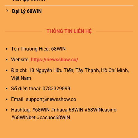
Đại Lý 68WIN
THÔNG TIN LIÊN HỆ
Tên Thương Hiệu: 68WIN
Website:
https://newsshow.co/
Địa chỉ: 18 Nguyễn Hữu Tiến, Tây Thạnh, Hồ Chí Minh,
Việt Nam
Số điện thoại: 0783329899
Email:
support@newsshow.co
Hashtag: #68WIN #nhacai68WIN #68WINcasino
#68WINbet #cacuoc68WIN