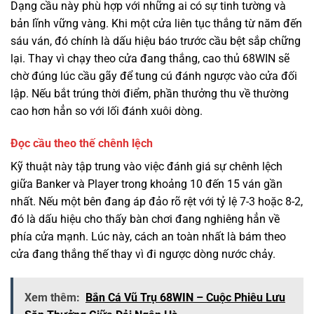
Dạng cầu này phù hợp với những ai có sự tinh tường và
bản lĩnh vững vàng. Khi một cửa liên tục thắng từ năm đến
sáu ván, đó chính là dấu hiệu báo trước cầu bệt sắp chững
lại. Thay vì chạy theo cửa đang thắng, cao thủ 68WIN sẽ
chờ đúng lúc cầu gãy để tung cú đánh ngược vào cửa đối
lập. Nếu bắt trúng thời điểm, phần thưởng thu về thường
cao hơn hẳn so với lối đánh xuôi dòng.
Đọc cầu theo thế chênh lệch
Kỹ thuật này tập trung vào việc đánh giá sự chênh lệch
giữa Banker và Player trong khoảng 10 đến 15 ván gần
nhất. Nếu một bên đang áp đảo rõ rệt với tỷ lệ 7-3 hoặc 8-2,
đó là dấu hiệu cho thấy bàn chơi đang nghiêng hẳn về
phía cửa mạnh. Lúc này, cách an toàn nhất là bám theo
cửa đang thắng thế thay vì đi ngược dòng nước chảy.
Xem thêm:
Bắn Cá Vũ Trụ 68WIN – Cuộc Phiêu Lưu