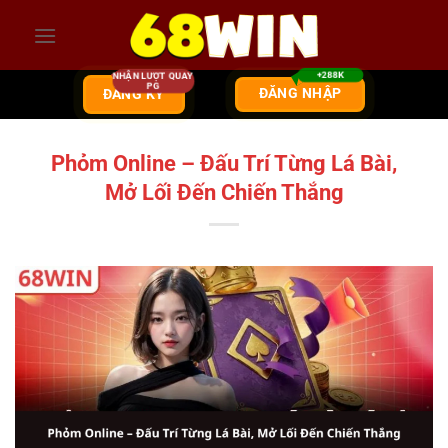
Bỏ
qua
nội
dung
ĐĂNG NHẬP
ĐĂNG KÝ
Phỏm Online – Đấu Trí Từng Lá Bài,
Mở Lối Đến Chiến Thắng