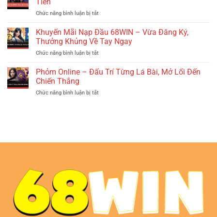
Tiền
–
Thưởng
ở
Chức năng bình luận bị tắt
Slot
Dưới
68WIN
Game
Lòng
–
Khuyến Mãi Nạp Đầu 68WIN – Vừa Đăng Ký,
Đỉnh
Đại
Hoàn
Cao
Thưởng Khủng Về Tay Ngay
Dương
Trả
Với
ở
Chức năng bình luận bị tắt
Mỗi
Biểu
Khuyến
Ngày,
Tượng
Mãi
Phỏm Online – Đấu Trí Từng Lá Bài, Mở Lối Đến
Thua
Số
Nạp
Cũng
Chiến Thắng
7
Đầu
Có
Phú
ở
Chức năng bình luận bị tắt
68WIN
Lại
Quý
Phỏm
–
Tiền
Online
Vừa
–
Đăng
Đấu
Ký,
Trí
Thưởng
Từng
Khủng
Lá
Về
Bài,
Tay
Mở
Ngay
Lối
Đến
Chiến
Thắng