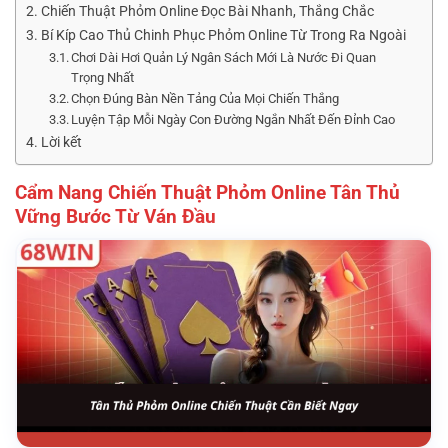
Chiến Thuật Phỏm Online Đọc Bài Nhanh, Thắng Chắc
Bí Kíp Cao Thủ Chinh Phục Phỏm Online Từ Trong Ra Ngoài
Chơi Dài Hơi Quản Lý Ngân Sách Mới Là Nước Đi Quan
Trọng Nhất
Chọn Đúng Bàn Nền Tảng Của Mọi Chiến Thắng
Luyện Tập Mỗi Ngày Con Đường Ngắn Nhất Đến Đỉnh Cao
Lời kết
Cẩm Nang Chiến Thuật Phỏm Online Tân Thủ
Vững Bước Từ Ván Đầu