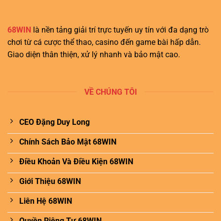
68WIN
là nền tảng giải trí trực tuyến uy tín với đa dạng trò
chơi từ cá cược thể thao, casino đến game bài hấp dẫn.
Giao diện thân thiện, xử lý nhanh và bảo mật cao.
VỀ CHÚNG TÔI
CEO Đặng Duy Long
Chính Sách Bảo Mật 68WIN
Điều Khoản Và Điều Kiện 68WIN
Giới Thiệu 68WIN
Liên Hệ 68WIN
Quyền Riêng Tư 68WIN