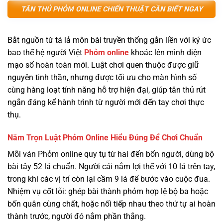
TÂN THỦ PHỎM ONLINE CHIẾN THUẬT CẦN BIẾT NGAY
Bắt nguồn từ tá lả môn bài truyền thống gắn liền với ký ức
bao thế hệ người Việt
Phỏm online
khoác lên mình diện
mạo số hoàn toàn mới. Luật chơi quen thuộc được giữ
nguyên tinh thần, nhưng được tối ưu cho màn hình số
cùng hàng loạt tính năng hỗ trợ hiện đại, giúp tân thủ rút
ngắn đáng kể hành trình từ người mới đến tay chơi thực
thụ.
Nắm Trọn Luật Phỏm Online Hiểu Đúng Để Chơi Chuẩn
Mỗi ván Phỏm online quy tụ từ hai đến bốn người, dùng bộ
bài tây 52 lá chuẩn. Người cái nắm lợi thế với 10 lá trên tay,
trong khi các vị trí còn lại cầm 9 lá để bước vào cuộc đua.
Nhiệm vụ cốt lõi: ghép bài thành phỏm hợp lệ bộ ba hoặc
bốn quân cùng chất, hoặc nối tiếp nhau theo thứ tự ai hoàn
thành trước, người đó nắm phần thắng.