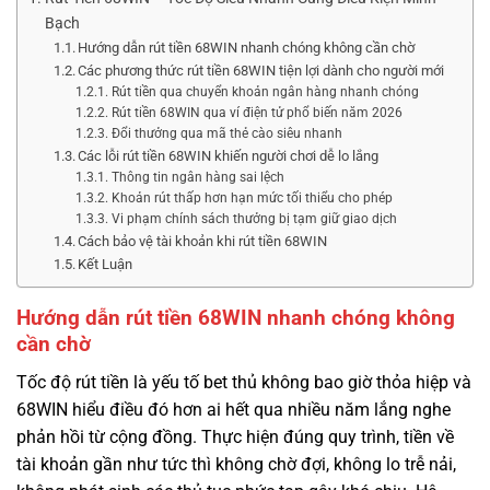
Bạch
Hướng dẫn rút tiền 68WIN nhanh chóng không cần chờ
Các phương thức rút tiền 68WIN tiện lợi dành cho người mới
Rút tiền qua chuyển khoản ngân hàng nhanh chóng
Rút tiền 68WIN qua ví điện tử phổ biến năm 2026
Đổi thưởng qua mã thẻ cào siêu nhanh
Các lỗi rút tiền 68WIN khiến người chơi dễ lo lắng
Thông tin ngân hàng sai lệch
Khoản rút thấp hơn hạn mức tối thiểu cho phép
Vi phạm chính sách thưởng bị tạm giữ giao dịch
Cách bảo vệ tài khoản khi rút tiền 68WIN
Kết Luận
Hướng dẫn rút tiền 68WIN nhanh chóng không
cần chờ
Tốc độ rút tiền là yếu tố bet thủ không bao giờ thỏa hiệp và
68WIN hiểu điều đó hơn ai hết qua nhiều năm lắng nghe
phản hồi từ cộng đồng. Thực hiện đúng quy trình, tiền về
tài khoản gần như tức thì không chờ đợi, không lo trễ nải,