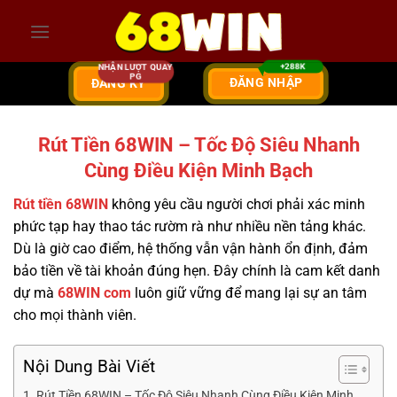
Bỏ
qua
nội
dung
ĐĂNG NHẬP
ĐĂNG KÝ
Rút Tiền 68WIN – Tốc Độ Siêu Nhanh
Cùng Điều Kiện Minh Bạch
Rút tiền 68WIN
không yêu cầu người chơi phải xác minh
phức tạp hay thao tác rườm rà như nhiều nền tảng khác.
Dù là giờ cao điểm, hệ thống vẫn vận hành ổn định, đảm
bảo tiền về tài khoản đúng hẹn. Đây chính là cam kết danh
dự mà
68WIN com
luôn giữ vững để mang lại sự an tâm
cho mọi thành viên.
Nội Dung Bài Viết
Rút Tiền 68WIN – Tốc Độ Siêu Nhanh Cùng Điều Kiện Minh