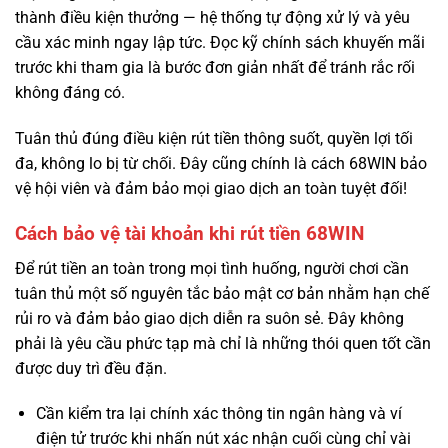
thành điều kiện thưởng — hệ thống tự động xử lý và yêu
cầu xác minh ngay lập tức. Đọc kỹ chính sách khuyến mãi
trước khi tham gia là bước đơn giản nhất để tránh rắc rối
không đáng có.
Tuân thủ đúng điều kiện rút tiền thông suốt, quyền lợi tối
đa, không lo bị từ chối. Đây cũng chính là cách 68WIN bảo
vệ hội viên và đảm bảo mọi giao dịch an toàn tuyệt đối!
Cách bảo vệ tài khoản khi rút tiền 68WIN
Để rút tiền an toàn trong mọi tình huống, người chơi cần
tuân thủ một số nguyên tắc bảo mật cơ bản nhằm hạn chế
rủi ro và đảm bảo giao dịch diễn ra suôn sẻ. Đây không
phải là yêu cầu phức tạp mà chỉ là những thói quen tốt cần
được duy trì đều đặn.
Cần kiểm tra lại chính xác thông tin ngân hàng và ví
điện tử trước khi nhấn nút xác nhận cuối cùng chỉ vài