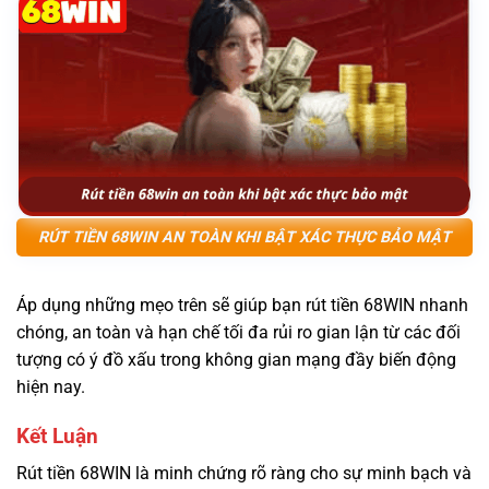
RÚT TIỀN 68WIN AN TOÀN KHI BẬT XÁC THỰC BẢO MẬT
Áp dụng những mẹo trên sẽ giúp bạn rút tiền 68WIN nhanh
chóng, an toàn và hạn chế tối đa rủi ro gian lận từ các đối
tượng có ý đồ xấu trong không gian mạng đầy biến động
hiện nay.
Kết Luận
Rút tiền 68WIN là minh chứng rõ ràng cho sự minh bạch và