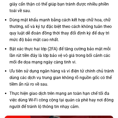
giây cẩn thận có thể giúp bạn tránh được nhiều phiền
toái về sau.
Dùng mật khẩu mạnh bằng cách kết hợp chữ hoa, chữ
thường, số và ký tự đặc biệt theo cách không tuân theo
quy luật dễ đoán đồng thời thay đổi định kỳ để duy trì
mức độ bảo mật cao nhất.
Bật xác thực hai lớp (2FA) để tăng cường bảo mật mỗi
lần rút tiền đây là lớp bảo vệ vô giá trong bối cảnh các
mối đe dọa mạng ngày càng tinh vi.
Ưu tiên sử dụng ngân hàng và ví điện tử chính chủ tránh
dùng các dịch vụ trung gian không rõ nguồn gốc có thể
tiềm ẩn rủi ro về sau.
Thực hiện giao dịch trên mạng an toàn hạn chế tối đa
việc dùng Wi-Fi công cộng tại quán cà phê hay nơi đông
người để tránh lộ thông tin nhạy cảm.