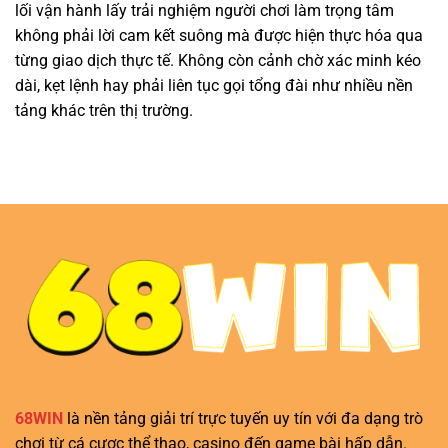
lối vận hành lấy trải nghiệm người chơi làm trọng tâm
không phải lời cam kết suông mà được hiện thực hóa qua
từng giao dịch thực tế. Không còn cảnh chờ xác minh kéo
dài, kẹt lệnh hay phải liên tục gọi tổng đài như nhiều nền
tảng khác trên thị trường.
68WIN
là nền tảng giải trí trực tuyến uy tín với đa dạng trò
chơi từ cá cược thể thao, casino đến game bài hấp dẫn.