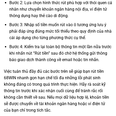
Bước 2: Lựa chọn hình thức rút phù hợp với thói quen cá
nhân như chuyển khoản ngân hàng nội địa, ví điện tử
thông dụng hay thẻ cào di động.
Bước 3: Nhập số tiền muốn rút vào ô tương ứng lưu ý
phải đáp ứng đúng mức tối thiểu theo quy định của nhà
cái áp dụng cho từng phương thức cụ thể.
Bước 4: Kiểm tra lại toàn bộ thông tin một lần nữa trước
khi nhấn nút “Rút tiền” sau đó chờ hệ thống gửi thông
báo giao dịch thành công về email hoặc tin nhắn.
Việc tuân thủ đầy đủ các bước trên sẽ giúp bạn rút tiền
68WIN nhanh gọn hạn chế tối đa những lỗi phát sinh
không đáng có trong quá trình thực hiện. Hãy rà soát kỹ
thông tin trước khi xác nhận cuối cùng để tránh rắc rối
không cần thiết về sau. Nếu mọi dữ liệu hợp lệ, khoản tiền
sẽ được chuyển về tài khoản ngân hàng hoặc ví điện tử
của bạn chỉ trong tích tắc.