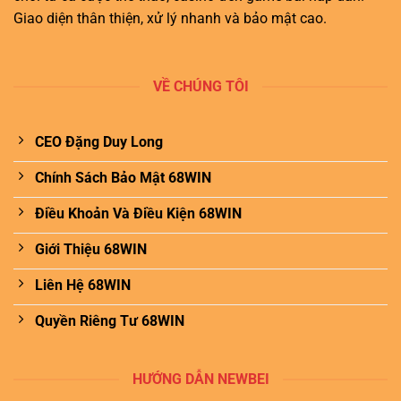
Giao diện thân thiện, xử lý nhanh và bảo mật cao.
VỀ CHÚNG TÔI
CEO Đặng Duy Long
Chính Sách Bảo Mật 68WIN
Điều Khoản Và Điều Kiện 68WIN
Giới Thiệu 68WIN
Liên Hệ 68WIN
Quyền Riêng Tư 68WIN
HƯỚNG DẪN NEWBEI