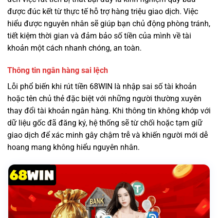
được đúc kết từ thực tế hỗ trợ hàng triệu giao dịch. Việc
hiểu được nguyên nhân sẽ giúp bạn chủ động phòng tránh,
tiết kiệm thời gian và đảm bảo số tiền của mình về tài
khoản một cách nhanh chóng, an toàn.
Thông tin ngân hàng sai lệch
Lỗi phổ biến khi rút tiền 68WIN là nhập sai số tài khoản
hoặc tên chủ thẻ đặc biệt với những người thường xuyên
thay đổi tài khoản ngân hàng. Khi thông tin không khớp với
dữ liệu gốc đã đăng ký, hệ thống sẽ từ chối hoặc tạm giữ
giao dịch để xác minh gây chậm trễ và khiến người mới dễ
hoang mang không hiểu nguyên nhân.