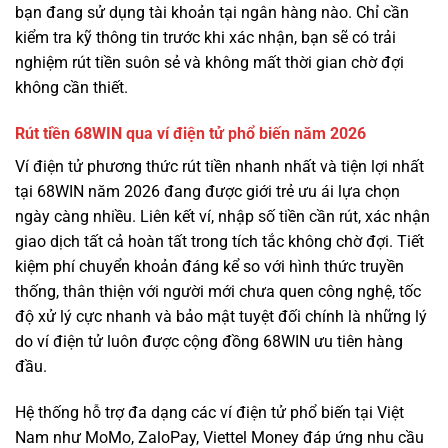
bạn đang sử dụng tài khoản tại ngân hàng nào. Chỉ cần
kiểm tra kỹ thông tin trước khi xác nhận, bạn sẽ có trải
nghiệm rút tiền suôn sẻ và không mất thời gian chờ đợi
không cần thiết.
Rút tiền 68WIN qua ví điện tử phổ biến năm 2026
Ví điện tử phương thức rút tiền nhanh nhất và tiện lợi nhất
tại 68WIN năm 2026 đang được giới trẻ ưu ái lựa chọn
ngày càng nhiều. Liên kết ví, nhập số tiền cần rút, xác nhận
giao dịch tất cả hoàn tất trong tích tắc không chờ đợi. Tiết
kiệm phí chuyển khoản đáng kể so với hình thức truyền
thống, thân thiện với người mới chưa quen công nghệ, tốc
độ xử lý cực nhanh và bảo mật tuyệt đối chính là những lý
do ví điện tử luôn được cộng đồng 68WIN ưu tiên hàng
đầu.
Hệ thống hỗ trợ đa dạng các ví điện tử phổ biến tại Việt
Nam như MoMo, ZaloPay, Viettel Money đáp ứng nhu cầu