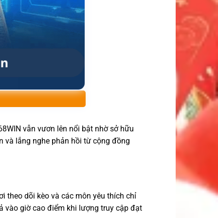
, 68WIN vẫn vươn lên nổi bật nhờ sở hữu
ản và lắng nghe phản hồi từ cộng đồng
i theo dõi kèo và các môn yêu thích chỉ
cả vào giờ cao điểm khi lượng truy cập đạt