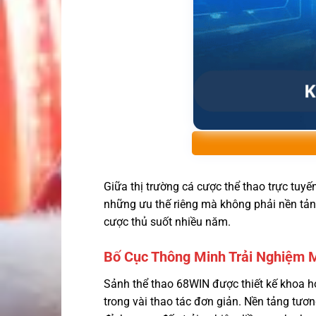
Giữa thị trường cá cược thể thao trực tuyế
những ưu thế riêng mà không phải nền tản
cược thủ suốt nhiều năm.
Bố Cục Thông Minh Trải Nghiệm
Sảnh thể thao 68WIN được thiết kế khoa họ
trong vài thao tác đơn giản. Nền tảng tươn