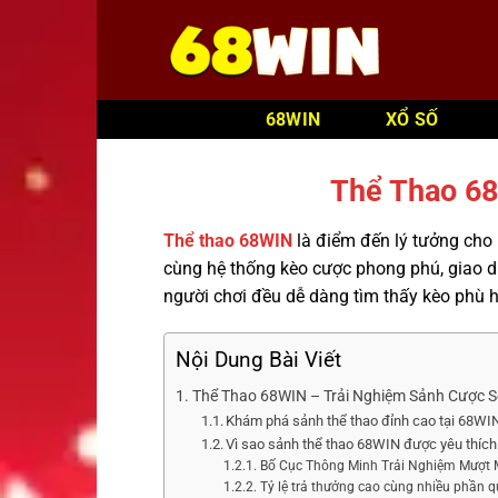
Bỏ
qua
nội
dung
68WIN
XỔ SỐ
Thể Thao 68
Thể thao 68WIN
là điểm đến lý tưởng cho 
cùng hệ thống kèo cược phong phú, giao d
người chơi đều dễ dàng tìm thấy kèo phù 
Nội Dung Bài Viết
Thể Thao 68WIN – Trải Nghiệm Sảnh Cược S
Khám phá sảnh thể thao đỉnh cao tại 68WI
Vì sao sảnh thể thao 68WIN được yêu thích
Bố Cục Thông Minh Trải Nghiệm Mượt
Tỷ lệ trả thưởng cao cùng nhiều phần q