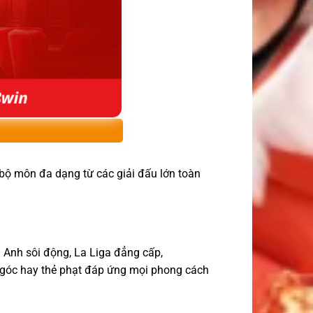
 bộ môn đa dạng từ các giải đấu lớn toàn
 Anh sôi động, La Liga đẳng cấp,
ạt góc hay thẻ phạt đáp ứng mọi phong cách