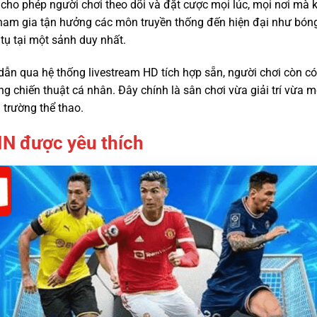
ho phép người chơi theo dõi và đặt cược mọi lúc, mọi nơi mà khôn
 tham gia tận hưởng các môn truyền thống đến hiện đại như bó
 tụ tại một sảnh duy nhất.
 dẫn qua hệ thống livestream HD tích hợp sẵn, người chơi còn c
ừng chiến thuật cá nhân. Đây chính là sân chơi vừa giải trí vừa
 trường thể thao.
IN được yêu thích