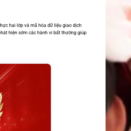
thực hai lớp và mã hóa dữ liệu giao dịch
phát hiện sớm các hành vi bất thường giúp