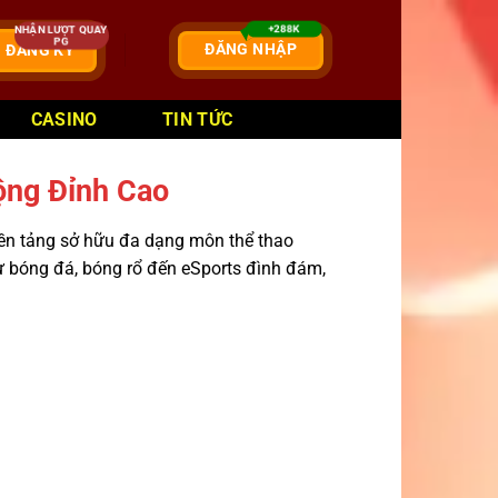
ĐĂNG NHẬP
ĐĂNG KÝ
CASINO
TIN TỨC
ộng Đỉnh Cao
 Nền tảng sở hữu đa dạng môn thể thao
ừ bóng đá, bóng rổ đến eSports đình đám,