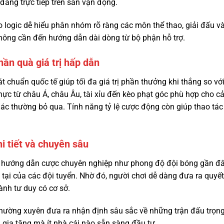
đang trực tiếp trên sân vận động.
 logic dễ hiểu phân nhóm rõ ràng các môn thể thao, giải đấu và
ông cần đến hướng dẫn dài dòng từ bộ phận hỗ trợ.
hần quà giá trị hấp dẫn
t chuẩn quốc tế giúp tối đa giá trị phần thưởng khi thắng so v
thực từ châu Á, châu Âu, tài xỉu đến kèo phạt góc phù hợp cho c
khác thường bỏ qua. Tính năng tỷ lệ cược động còn giúp thao tá
i tiết và chuyên sâu
 hướng dẫn cược chuyên nghiệp như phong độ đội bóng gần đây, l
n tại của các đội tuyển. Nhờ đó, người chơi dễ dàng đưa ra quyế
ành tư duy có cơ sở.
hường xuyên đưa ra nhận định sâu sắc về những trận đấu trọng
rị gia tăng mà ít nhà cái nào sẵn sàng đầu tư.