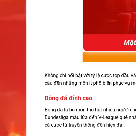
Không chỉ nổi bật với tỷ lệ cược top đầu 
cầu đến những môn ít phổ biến phục vụ mọ
Bóng đá đỉnh cao
Bóng đá là bộ môn thu hút nhiều người chơ
Bundesliga máu lửa đến V-League quê nhà. 
cá cược từ truyền thống đến hiện đại.